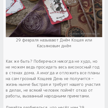
Пыльный сундучок
большое обновление
Товары со скидкой
Новинки
29 февраля называют Днём Кощея или
Товары недели
Касьяновым днём
Безоплатная доставка
на заказ от 4 тыс. руб. со скидкой
Как же быть? Поберечься никогда не худо, но
не можем ведь просидеть весь високосный год
Оберег в подарок
в стенах дома. А иногда и отложить все планы
к заказу от 3 тыс. руб.
на сам грозный Кощеев День не получится –
жизнь нынче быстрая и требует нашего участия
в делах, не всякий человек поймёт отказ от
работы, вызванный народными приметами.
Давайте разбираться, что несёт нам 29