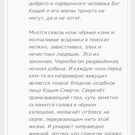
доброго и порядочного человека Бог
Кощей и его воины тронуть не
могут, да и не хотят.
Мчатся сквозь ночь чёрные кони и
молчаливые всадники в поисках
мелких, завистливых, злых и
нечестных людишек. Это их
законная, Чернобогом разрешённая,
ночная добыча. И каждую ночь перед
кем-то из неправедно живущих
является тонкое бледное скорбное
лицо Кощея-Смерти. Сверкнёт
пронизывающий глаз, чуть заметно
склонится голова в чёрном
капюшоне, мелькнёт отблеск на
серпе, перерезающим нить этой
жизни. И умирает неправедно
живший, потому что слишком далеко