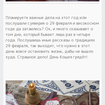
Обереги для дома и машины
Об авторе и издательстве
Предметы
Гадание он-лайн
Обрядовые предметы
Наборы для книг
Магические наборы
Расходные материалы
Планируете важные дела на этот год или
Приложение для гадания
послушали суеверия о 29 февраля и високосном
Электронные книги
Для алтаря
Готовые заговоры и обряды
30 вариантов раскладов по системе Рез Рода:
годе да затаились? Ох, и много сказывают о
Сундучок
Новые книги
том дне, который бывает лишь раз в четыре
Расходные материалы
года. Послушаешь иные рассказы о традициях
в лавке!
29 февраля, так выходит, что нужно в этот
С чего начать?
день вовсе остановить жизнь, дабы не вышло
худа. Страшное дело! День Кощея грядёт!
«Резы Рода. Нежиты» и «Резы
Рода.Духи-Хозяева» с колодами
толковники со значениями, раскладами,
толкованиями колод
Узнать