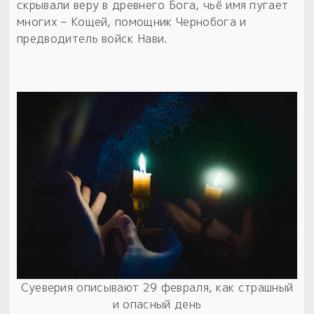
скрывали веру в древнего Бога, чьё имя пугает
многих – Кощей, помощник Чернобога и
предводитель войск Нави.
Суеверия описывают 29 февраля, как страшный
и опасный день