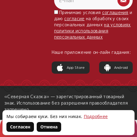
Принимаю условия
соглашения
и
даю
согласие
на обработку своих
персональных данных
на условиях
политики использования
персональных данных
Наше приложение он-лайн гадания:
App Store
Android
«Северная Сказка» — зарегистрированный товарный
знак. Использование без разрешения правообладателя
запрещено.
Мы собираем куки. Без них никак.
Подробнее
Согласен
Отмена
Корзина
Войти
Написать нам