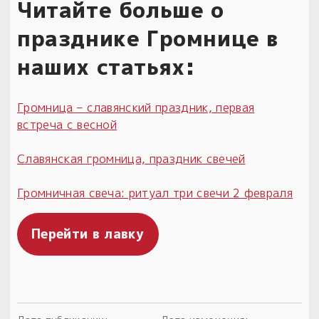
Читайте больше о
празднике Громнице в
наших статьях:
Громница – славянский праздник, первая
встреча с весной
Славянская громница, праздник свечей
Громничная свеча: ритуал три свечи 2 февраля
Перейти в лавку