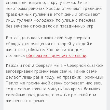
справляли нешумно, в кругу семьи. Лишь в
некоторых районах России отмечают традиции
Пыльный сундучок
праздничных гуляний в этот день и описывают
большое обновление
лишь гуляния молодежи по улице с песнями,
Товары со скидкой
без вечерних посиделок и праздничных игр.
Новинки
В этот день весь славянский мир свершал
обряды для очищения от хворей у людей и
Товары недели
животных, обязательно чистился дом,
делались
обережные громничные свечи
.
Безоплатная доставка
на заказ от 4 тыс. руб. со скидкой
Каждый год 2 февраля мы в «Северной сказке»
заговариваем громничные свечи. Такие свечи
Оберег в подарок
делают лишь раз в году, на праздник Громницы!
к заказу от 3 тыс. руб.
Тепло же громничной свечи согревает нас весь
год в самые важные минуты: во время больших
семейных праздников, сложных решений или
жизненных перемен.