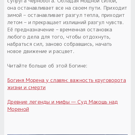
Обереги для дома и машины
супруга Чернобога. Обладая мощной силой,
Об авторе и издательстве
Предметы
она останавливает все на своем пути. Приходит
Гадание он-лайн
Обрядовые предметы
зимой – останавливает разгул тепла, приходит
Наборы для книг
Магические наборы
Расходные материалы
летом – и прекращает излишний разгул чувств.
Приложение для гадания
Её предназначение – временная остановка
Электронные книги
Для алтаря
Готовые заговоры и обряды
30 вариантов раскладов по системе Рез Рода:
любого дела для того, чтобы отдохнуть,
Сундучок
Новые книги
набраться сил, заново собравшись, начать
Расходные материалы
новое движение и расцвет.
в лавке!
С чего начать?
Читайте больше об этой Богине:
«Резы Рода. Нежиты» и «Резы
Богиня Морена у славян: важность круговорота
Рода.Духи-Хозяева» с колодами
жизни и смерти
толковники со значениями, раскладами,
толкованиями колод
Древние легенды и мифы — Суд Макошь над
Мореной
Узнать