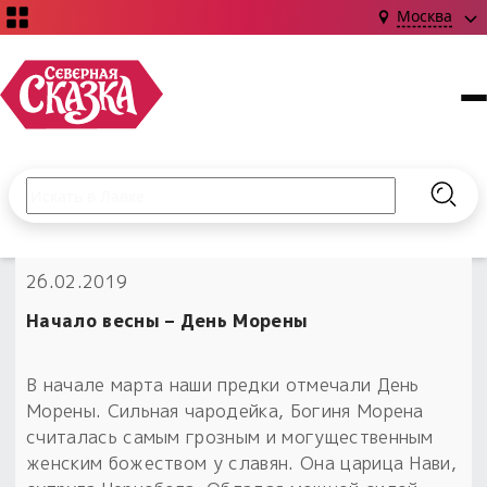
Москва
Поиск по сайту
Введите текст и нажмите кнопку «Найти», чтобы выполни
Найт
НОВИНКИ!
26.02.2019
Сказки
Книги
С чего начать?
Начало весны – День Морены
Издания о Славянской культуре и ведовстве
Гадание
Новинки ›
Материалы
Коллекции
В начале марта наши предки отмечали День
Магия
Готовые заговоры
Наборы для курсов и книг
Морены. Сильная чародейка, Богиня Морена
Для алтаря
считалась самым грозным и могущественным
Библиография
Для чего:
Обереги славян нательные
женским божеством у славян. Она царица Нави,
Расходные материалы