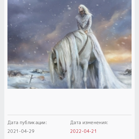
Пыльный сундучок
большое обновление
Товары со скидкой
Новинки
Товары недели
Безоплатная доставка
на заказ от 4 тыс. руб. со скидкой
Оберег в подарок
к заказу от 3 тыс. руб.
Дата публикации:
Дата изменения:
2021-04-29
2022-04-21