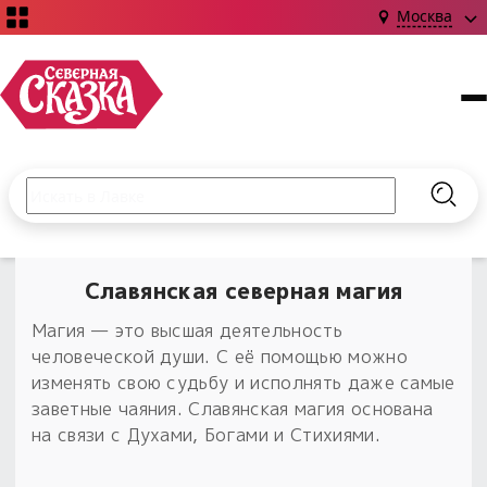
Москва
Поиск по сайту
Введите текст и нажмите кнопку «Найти», чтобы выполни
Найт
НОВИНКИ!
Сказки
Славянская северная магия
Книги
С чего начать?
Магия — это высшая деятельность
Издания о Славянской культуре и ведовстве
Гадание
Новинки ›
человеческой души. С её помощью можно
Материалы
Коллекции
изменять свою судьбу и исполнять даже самые
Магия
Готовые заговоры
Наборы для курсов и книг
заветные чаяния. Славянская магия основана
Для алтаря
на связи с Духами, Богами и Стихиями.
Библиография
Для чего:
Обереги славян нательные
Расходные материалы