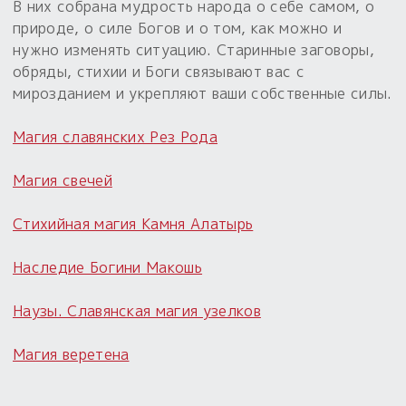
В них собрана мудрость народа о себе самом, о
природе, о силе Богов и о том, как можно и
Пыльный сундучок
нужно изменять ситуацию. Старинные заговоры,
большое обновление
обряды, стихии и Боги связывают вас с
Товары со скидкой
мирозданием и укрепляют ваши собственные силы.
Новинки
Магия славянских Рез Рода
Товары недели
Магия свечей
Безоплатная доставка
Стихийная магия Камня Алатырь
на заказ от 4 тыс. руб. со скидкой
Наследие Богини Макошь
Оберег в подарок
к заказу от 3 тыс. руб.
Наузы. Славянская магия узелков
Магия веретена