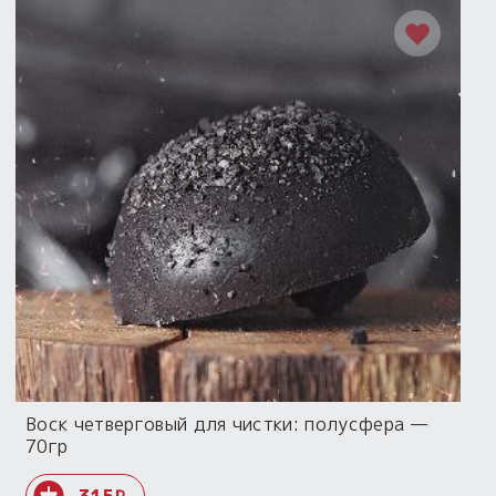
Воск четверговый для чистки: полусфера —
70гр
315