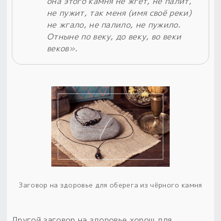
она этого камня не жгет, не палит,
не пужит, так меня (имя своё реки)
не жгало, не палило, не пужило.
Отныне по веку, до веку, во веки
веков».
Заговор на здоровье для оберега из чёрного камня
Другой заговор на здоровье хорош для