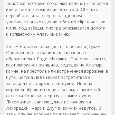
действия, которые помогают излечить человека
Пыльный сундучок
или избежать появления болезней. Обычно, в
большое обновление
первой части заговоров на здоровье
Товары со скидкой
упоминается вхождение в Божий Мiр: в чистое
поле, под звёзды. Иногда описывается дорога
Новинки
к волшебному Алатырь-камню.
Товары недели
Затем Ворожея обращается к Богам и Духам.
Очень много сохранилось заговоров с
Безоплатная доставка
обращением к Ладе-Матушке. Она описывается,
на заказ от 4 тыс. руб. со скидкой
как прекрасная женщина, сидящая на Алатырь-
камне, на престоле или встреченная ворожеей в
Оберег в подарок
пути. Богиня Лада может встретиться в
к заказу от 3 тыс. руб.
заговорах и в образе лебёдушки. Иногда
ворожея обращается не к Богам, с просьбой
отвести болезни, а сразу к самим духам-
Лихоманкам, считающимся источниками
лихорадки, жара и других зимних недугов. В
этом случае ворожея приказывает Лихоманкам