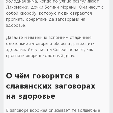
Обереги для дома и машины
холодная зима, когда по улица разгуливают
Об авторе и издательстве
Предметы
Лихоманки, дочки Богини Морены. Они несут с
Гадание он-лайн
Обрядовые предметы
собой хворобу, которую люди стараются
Наборы для книг
Магические наборы
Расходные материалы
прогнать оберегами да заговорами на
Приложение для гадания
здоровье.
Электронные книги
Для алтаря
Готовые заговоры и обряды
30 вариантов раскладов по системе Рез Рода:
Сундучок
Новые книги
Давайте и мы нынче вспомним старинные
Расходные материалы
олонецкие заговоры и обереги для защиты
в лавке!
здоровья. Уж у нас на Севере ведают, как
С чего начать?
прогнать хвори в холодный день.
«Резы Рода. Нежиты» и «Резы
Рода.Духи-Хозяева» с колодами
О чём говорится в
толковники со значениями, раскладами,
толкованиями колод
славянских заговорах
на здоровье
Узнать
В заговоре ворожея описывает те волшебные