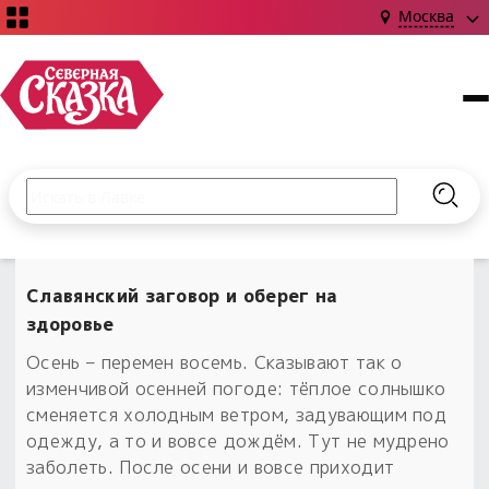
Москва
Поиск по сайту
Введите текст и нажмите кнопку «Найти», чтобы выполни
Найт
НОВИНКИ!
Сказки
Славянский заговор и оберег на
Книги
С чего начать?
здоровье
Издания о Славянской культуре и ведовстве
Гадание
Новинки ›
Осень – перемен восемь. Сказывают так о
Материалы
Коллекции
изменчивой осенней погоде: тёплое солнышко
Магия
Готовые заговоры
Наборы для курсов и книг
сменяется холодным ветром, задувающим под
Для алтаря
одежду, а то и вовсе дождём. Тут не мудрено
Библиография
Для чего:
Обереги славян нательные
заболеть. После осени и вовсе приходит
Расходные материалы