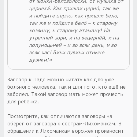
от жонки-беловолоски, от мужика от
цернека́. Как пришли церно́, так же
и пойдите церно, как пришли бело,
так же и пойдите бело́ – к старому
хозяину, к старому атаману! На
утренней зори, и на вецернёй, и на
полуноцьней – и во всяк день, и во
всяк час! Вики пувики отныне
дувики!»
Заговор к Ладе можно читать как для уже
больного человека, так и для того, кто ещё не
заболел. Такой заговор мать может прочесть
для ребёнка.
Посмотрите, как отличаются заговоры на
оберег от заговора к сёстрам-Лихоманкам. В
обращении к Лихоманкам ворожея произносит