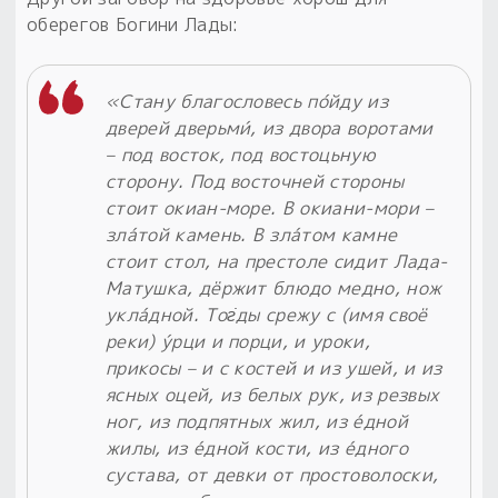
оберегов Богини Лады:
«Стану благословесь по́йду из
дверей дверьми́, из двора воротами
– под восток, под востоцьную
сторону. Под восточней стороны
стоит окиан-море. В окиани-мори –
зла́той камень. В зла́том камне
стоит стол, на престоле сидит Лада-
Матушка, дёржит блюдо медно, нож
укла́дной. Тог̇ды срежу с (имя своё
реки) у́рци и порци, и уроки,
прикосы – и с костей и из ушей, и из
ясных оцей, из белых рук, из резвых
ног, из подпятных жил, из е́дной
жилы, из е́дной кости, из е́дного
сустава, от девки от простоволоски,