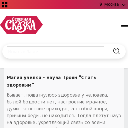
Москва
Поиск по сайту
Введите текст и нажмите кнопку «Найти», чтобы выполни
Найт
НОВИНКИ!
Сказки
Магия узелка - науза Троян "Стать
Книги
С чего начать?
здоровым"
Издания о Славянской культуре и ведовстве
Гадание
Новинки ›
Бывает, пошатнулось здоровье у человека,
Материалы
Коллекции
былой бодрости нет, настроение мрачное,
Магия
Готовые заговоры
Наборы для курсов и книг
думы тягостные приходят, а особой хвори,
Для алтаря
причины беды, не находится. Тогда плетут науз
Библиография
Для чего:
Обереги славян нательные
на здоровье, укрепляющий связь со всеми
Расходные материалы