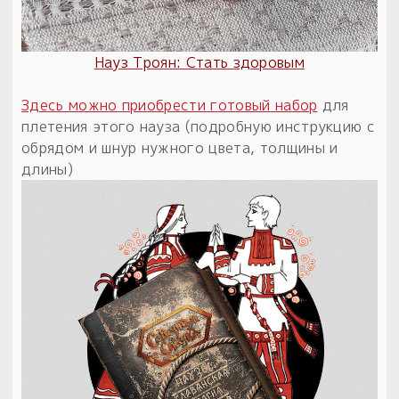
Пыльный сундучок
большое обновление
Науз Троян: Стать здоровым
Товары со скидкой
Здесь можно приобрести готовый набор
для
Новинки
плетения этого науза (подробную инструкцию с
обрядом и шнур нужного цвета, толщины и
Товары недели
длины)
Безоплатная доставка
на заказ от 4 тыс. руб. со скидкой
Оберег в подарок
к заказу от 3 тыс. руб.