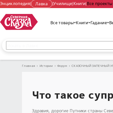
Энциклопедия
|
Лавка
|
Училище
|
Книги
|
Все проекты
Все товары
Книги
Гадание
В
Поиск по сайту
Введите текст и нажмите кнопку «Найти», чтобы 
Главная
›
Истории
›
Форум
›
СКАЗОЧНЫЙ ЗАПЕЧНЫЙ У
Что такое суп
Здравия, дорогие Путники страны Сев