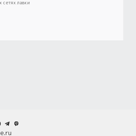
х сетях лавки
0
e.ru