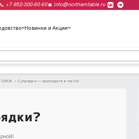
+7-952-300-60-60
info@northernfable.ru
едовство
Новинки и Акции
выполнить поиск.
ГОЛОК
›
Супрядки — приходите в гости!
рядки?
ерной!