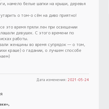
ги, намело белые шапки на крыши, деревья
гутарить о том-о сём на диво приятно!
Все это время пряли лен при освещении
глашали девушек. С этого времени по
оисках работы.
ивали женщины во время супрядок — о том,
нихи краше) о гадании, о лучшем способе
наем)
Дата изменения:
2021-05-24
я
зки»,