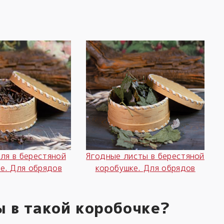
Ягодные листы в берестяной
ля в берестяной
коробушке. Для обрядов
е. Для обрядов
ы в такой коробочке?