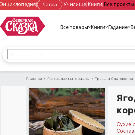
Энциклопедия
|
Лавка
|
Училище
|
Книги
|
Все проекты
Все товары
Книги
Гадание
В
Поиск по сайту
Введите текст и нажмите кнопку «Найти», чтобы 
Главная
›
Расходные материалы
›
Травы и благовония
Яго
кор
Сухие 
Состав