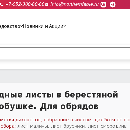
+7-952-300-60-60
info@northernfable.ru
едовство
Новинки и Акции
выполнить поиск.
дные листы в берестяной
обушке. Для обрядов
листья дикоросов, собранные в чистом, далёком от п
 сбора:
лист малины, лист брусники, лист смородины