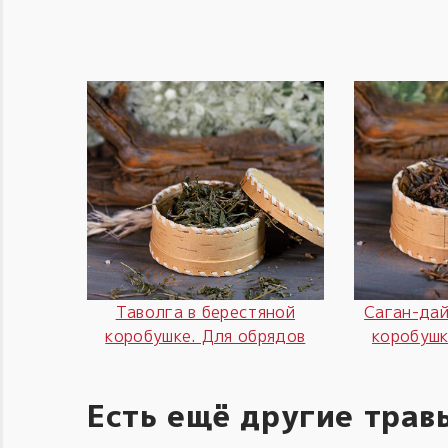
Таволга в берестяной
Саган-дай
коробушке. Для обрядов
коробушк
Есть ещё другие трав