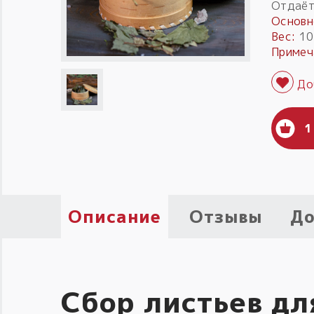
Отдаёт
Основн
Вес:
10
Примеч
1
Описание
Отзывы
До
Сбор листьев дл