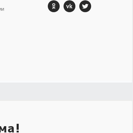
ии
ма!