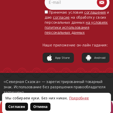
Принимаю условия
соглашения
и
даю
согласие
на обработку своих
персональных данных
на условиях
политики использования
персональных данных
Наше приложение он-лайн гадания:
App Store
Android
«Северная Сказка» — зарегистрированный товарный
знак. Использование без разрешения правообладателя
запрещено.
Мы собираем куки. Без них никак.
Подробнее
Согласен
Отмена
Корзина
Войти
Написать нам