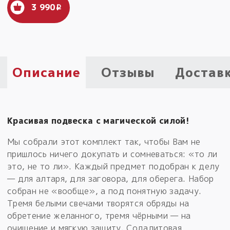
3 990
i
Пыльный сундучок
большое обновление
Товары со скидкой
Новинки
Описание
Отзывы
Достав
Товары недели
Безоплатная доставка
Красивая подвеска с магической силой!
на заказ от 4 тыс. руб. со скидкой
Мы собрали этот комплект так, чтобы Вам не
Оберег в подарок
пришлось ничего докупать и сомневаться: «то ли
к заказу от 3 тыс. руб.
это, не то ли». Каждый предмет подобран к делу
— для алтаря, для заговора, для оберега. Набор
собран не «вообще», а под понятную задачу.
Тремя белыми свечами творятся обряды на
обретение желанного, тремя чёрными — на
очищение и мягкую защиту. Содалитовая