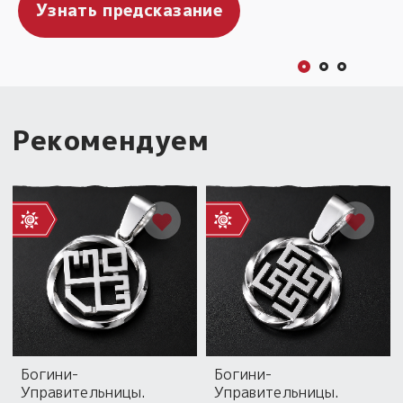
Узнать предсказание
Гадать онлайн
Скачать безоплатно!
Рекомендуем
Богини-
Богини-
Управительницы.
Управительницы.