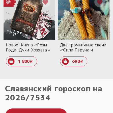
Новое! Книга «Резы
Две громничные свечи
Рода. Духи-Хозяева»
«Сила Перуна и
+ колода+ рабочие
Перуницы»
тетради
1 800
690
i
i
Славянский гороскоп на
Народный славянский
Гадание онлайн на Резах
2026/7534
календарь на 7534/2026
Рода
год