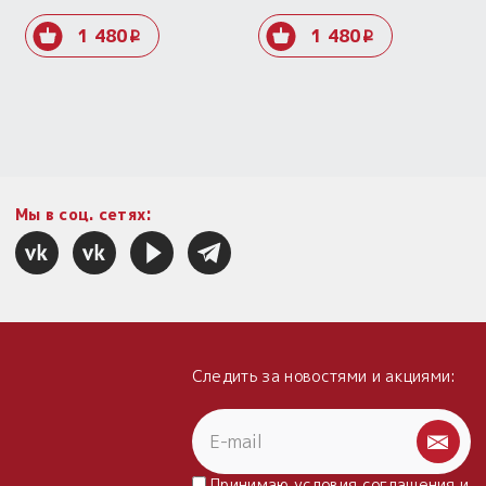
Оберег «Лёля».
Оберег «Макошь».
Родиевое покрытие.
Родиевое покрытие.
1 480
1 480
i
i
Мы в соц. сетях:
Следить за новостями и акциями:
Принимаю условия
соглашения
и