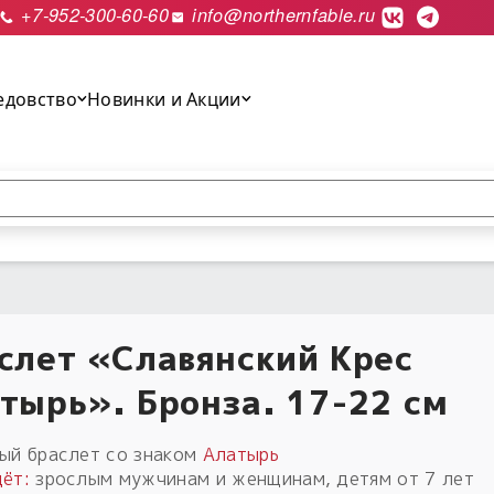
+7-952-300-60-60
info@northernfable.ru
едовство
Новинки и Акции
выполнить поиск.
слет «Славянский Крес
тырь». Бронза. 17-22 см
ый браслет со знаком
Алатырь
ёт:
зрослым мужчинам и женщинам, детям от 7 лет