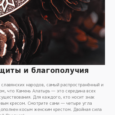
ащиты и благополучия
 славянских народов, самый распространённый и
том, что Камень Алатырь — это середина всех
существования. Для каждого, кто носит знак
евым кресом. Смотрите сами — четыре угла
дополнен косым женским крестом. Двойная сила