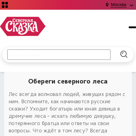
Москва
Поиск по сайту
Введите текст и нажмите кнопку «Найти», чтобы выполни
Найт
НОВИНКИ!
Сказки
Обереги северного леса
Книги
С чего начать?
Издания о Славянской культуре и ведовстве
Гадание
Новинки ›
Лес всегда волновал людей, живущих рядом с
Материалы
ним. Вспомните, как начинаются русские
Коллекции
Магия
Готовые заговоры
сказки? Уходит богатырь или юная девица в
Наборы для курсов и книг
Для алтаря
дремучие леса – искать любимую девушку,
Библиография
Для чего:
потерянного братца или ответы на свои
Обереги славян нательные
Расходные материалы
вопросы. Что ждёт в том лесу? Всегда