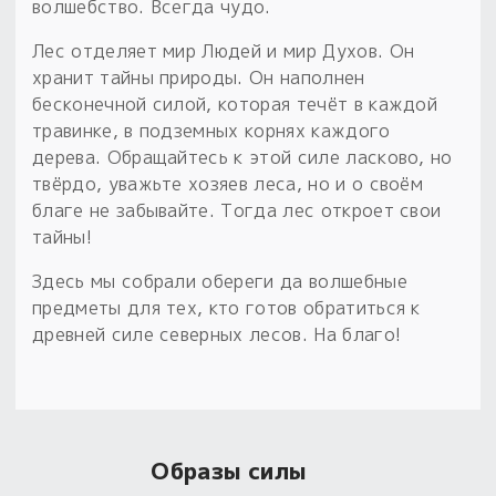
Обереги для дома и машины
Об авторе и издательстве
Предметы
волшебство. Всегда чудо.
Гадание он-лайн
Обрядовые предметы
Лес отделяет мир Людей и мир Духов. Он
Наборы для книг
Магические наборы
хранит тайны природы. Он наполнен
Расходные материалы
Приложение для гадания
бесконечной силой, которая течёт в каждой
Электронные книги
Для алтаря
Готовые заговоры и обряды
30 вариантов раскладов по системе Рез Рода:
травинке, в подземных корнях каждого
дерева. Обращайтесь к этой силе ласково, но
Сундучок
Новые книги
Расходные материалы
твёрдо, уважьте хозяев леса, но и о своём
в лавке!
благе не забывайте. Тогда лес откроет свои
С чего начать?
тайны!
Здесь мы собрали обереги да волшебные
«Резы Рода. Нежиты» и «Резы
предметы для тех, кто готов обратиться к
Рода.Духи-Хозяева» с колодами
древней силе северных лесов. На благо!
толковники со значениями, раскладами,
толкованиями колод
Узнать
Образы силы