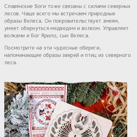
Славянские Боги тоже связаны с силами северных
Пыльный сундучок
лесов. Чаще всего мы встречаем природные
большое обновление
образы Велеса. Он покровительствует змеям,
Товары со скидкой
умеет обернуться медведем и волком. Управляет
волками и Бог Ярило, сын Велеса.
Новинки
Посмотрите на эти чудесные обереги,
Товары недели
напоминающие образы зверей и птиц из северного
леса.
Безоплатная доставка
на заказ от 4 тыс. руб. со скидкой
Оберег в подарок
к заказу от 3 тыс. руб.