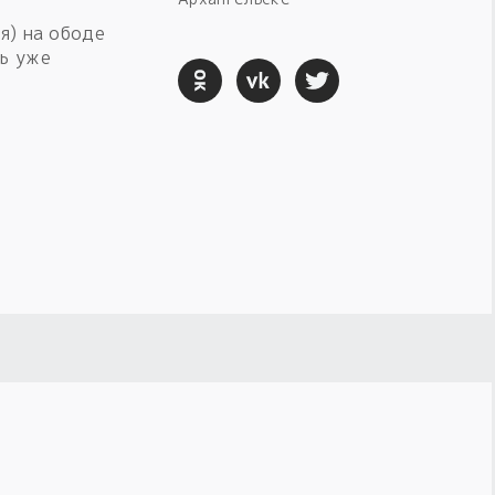
я) на ободе
ть уже