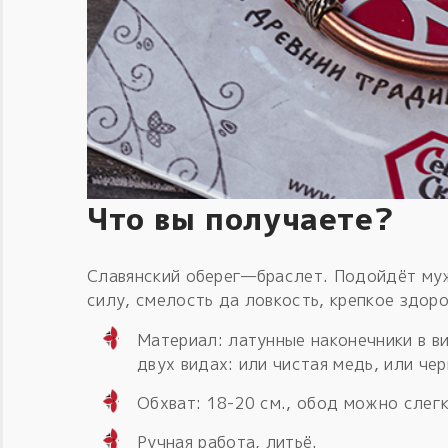
Что вы получаете?
Славянский оберег—браслет. Подойдёт му
силу, смелость да ловкость, крепкое здоро
Материал: латунные наконечники в в
двух видах: или чистая медь, или че
Обхват: 18-20 см., обод можно слегк
Ручная работа, литьё.