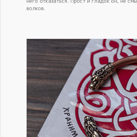
него отказаться. Прост и гладок он, не см
волков.