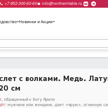
+7-952-300-60-60
info@northernfable.ru
едовство
Новинки и Акции
выполнить поиск.
слет с волками. Медь. Лату
20 см
т
, обращенный к Богу Ярило
ёт:
мужчине или женщине, дает «ярую», огненную си