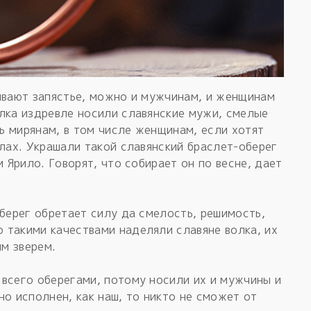
ывают запястье, можно и мужчинам, и женщинам
лка издревле носили славянские мужи, смелые
ь мирянам, в том числе женщинам, если хотят
елах. Украшали такой славянский браслет-оберег
м Ярило. Говорят, что собирает он по весне, дает
оберег обретает силу да смелость, решимость,
 такими качествами наделяли славяне волка, их
им зверем.
всего оберегами, потому носили их и мужчины и
но исполнен, как наш, то никто не сможет от