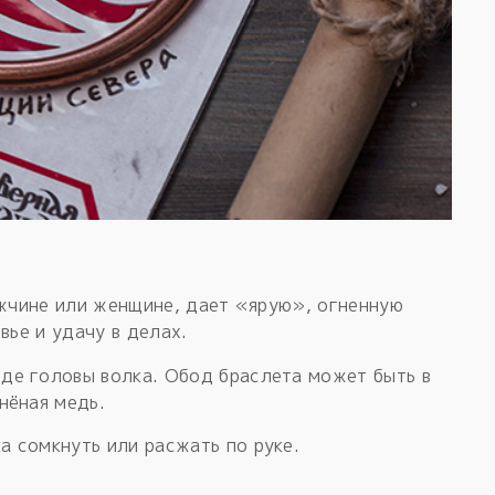
жчине или женщине, дает «ярую», огненную
вье и удачу в делах.
иде головы волка. Обод браслета может быть в
рнёная медь.
а сомкнуть или расжать по руке.