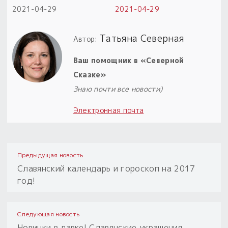
2021-04-29
2021-04-29
Пыльный сундучок
большое обновление
Татьяна Северная
Автор:
Товары со скидкой
Ваш помощник в «Северной
Новинки
Сказке»
Знаю почти все новости)
Товары недели
Электронная почта
Безоплатная доставка
на заказ от 4 тыс. руб. со скидкой
Оберег в подарок
Предыдущая новость
к заказу от 3 тыс. руб.
Славянский календарь и гороскоп на 2017
год!
Следующая новость
Новинки в лавке! Славянские украшения,