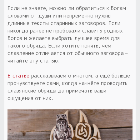
Обереги для дома и машины
Об авторе и издательстве
Предметы
Если не знаете, можно ли обратиться к Богам
Гадание он-лайн
Обрядовые предметы
словами от души или непременно нужны
Наборы для книг
Магические наборы
Расходные материалы
длинные тексты старинных заговоров. Если
Приложение для гадания
никогда ранее не пробовали славить родных
Электронные книги
Для алтаря
Готовые заговоры и обряды
30 вариантов раскладов по системе Рез Рода:
Богов и желаете выбрать лучшее время для
Сундучок
Новые книги
такого обряда. Если хотите понять, чем
Расходные материалы
славление отличается от обычного заговора –
в лавке!
читайте эту статью.
С чего начать?
В статье
рассказываем о многом, а ещё больше
«Резы Рода. Нежиты» и «Резы
прочувствуете сами, когда начнёте проводить
Рода.Духи-Хозяева» с колодами
славянские обряды да примечать ваши
толковники со значениями, раскладами,
ощущения от них.
толкованиями колод
Узнать