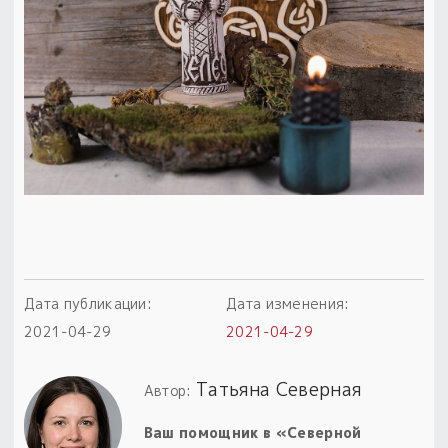
Пыльный сундучок
большое обновление
Товары со скидкой
Новинки
Товары недели
Безоплатная доставка
на заказ от 4 тыс. руб. со скидкой
Оберег в подарок
Дата публикации:
Дата изменения:
к заказу от 3 тыс. руб.
2021-04-29
2021-04-29
Татьяна Северная
Автор:
Ваш помощник в «Северной