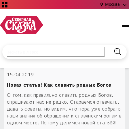
Москва
Поиск по сайту
Введите текст и нажмите кнопку «Найти», чтобы выполни
Найт
НОВИНКИ!
15.04.2019
Сказки
Книги
С чего начать?
Новая статья! Как славить родных Богов
Издания о Славянской культуре и ведовстве
Гадание
Новинки ›
О том, как правильно славить родных Богов,
Материалы
Коллекции
спрашивают нас не редко. Стараемся отвечать,
Магия
Готовые заговоры
Наборы для курсов и книг
давать советы, но видим, что пора уже собрать
Для алтаря
наши знания об обращении к славянским Богам в
Библиография
Для чего:
Обереги славян нательные
одном месте. Потому делимся новой статьёй!
Расходные материалы