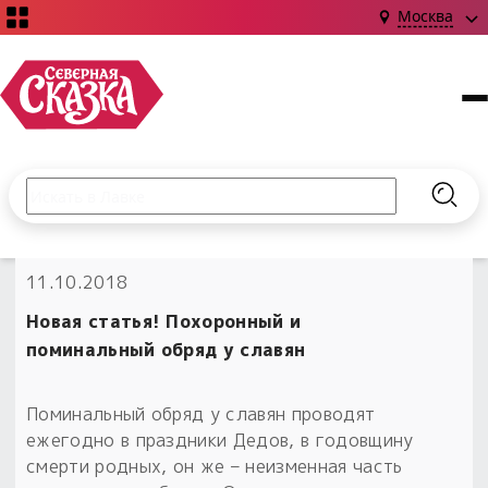
Москва
Поиск по сайту
Введите текст и нажмите кнопку «Найти», чтобы выполни
Найт
НОВИНКИ!
11.10.2018
Сказки
Книги
С чего начать?
Новая статья! Похоронный и
Издания о Славянской культуре и ведовстве
Гадание
Новинки ›
поминальный обряд у славян
Материалы
Коллекции
Магия
Готовые заговоры
Наборы для курсов и книг
Поминальный обряд у славян проводят
Для алтаря
ежегодно в праздники Дедов, в годовщину
Библиография
Для чего:
Обереги славян нательные
смерти родных, он же – неизменная часть
Расходные материалы