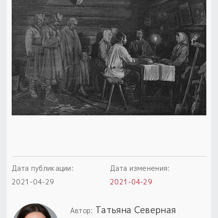
Пыльный сундучок
большое обновление
Товары со скидкой
Новинки
Товары недели
Безоплатная доставка
на заказ от 4 тыс. руб. со скидкой
Оберег в подарок
к заказу от 3 тыс. руб.
Дата публикации:
Дата изменения:
2021-04-29
2021-04-29
Татьяна Северная
Автор: