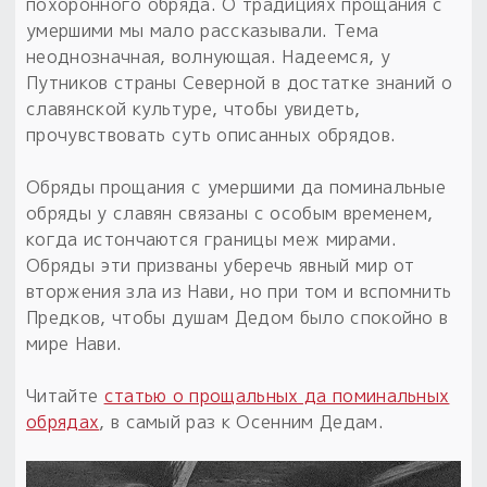
Обереги для дома и машины
похоронного обряда. О традициях прощания с
Об авторе и издательстве
Предметы
умершими мы мало рассказывали. Тема
Гадание он-лайн
Обрядовые предметы
неоднозначная, волнующая. Надеемся, у
Наборы для книг
Магические наборы
Расходные материалы
Путников страны Северной в достатке знаний о
Приложение для гадания
славянской культуре, чтобы увидеть,
Электронные книги
Для алтаря
Готовые заговоры и обряды
30 вариантов раскладов по системе Рез Рода:
прочувствовать суть описанных обрядов.
Сундучок
Новые книги
Расходные материалы
Обряды прощания с умершими да поминальные
в лавке!
обряды у славян связаны с особым временем,
С чего начать?
когда истончаются границы меж мирами.
Обряды эти призваны уберечь явный мир от
«Резы Рода. Нежиты» и «Резы
вторжения зла из Нави, но при том и вспомнить
Рода.Духи-Хозяева» с колодами
Предков, чтобы душам Дедом было спокойно в
толковники со значениями, раскладами,
мире Нави.
толкованиями колод
Читайте
статью о прощальных да поминальных
Узнать
обрядах
, в самый раз к Осенним Дедам.