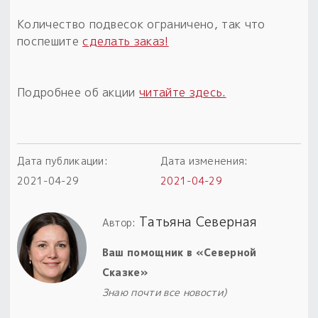
Количество подвесок ограничено, так что
Пыльный сундучок
поспешите
сделать заказ!
большое обновление
Товары со скидкой
Подробнее об акции
читайте здесь.
Новинки
Товары недели
Безоплатная доставка
Дата публикации:
Дата изменения:
на заказ от 4 тыс. руб. со скидкой
2021-04-29
2021-04-29
Оберег в подарок
Татьяна Северная
Автор:
к заказу от 3 тыс. руб.
Ваш помощник в «Северной
Сказке»
Знаю почти все новости)