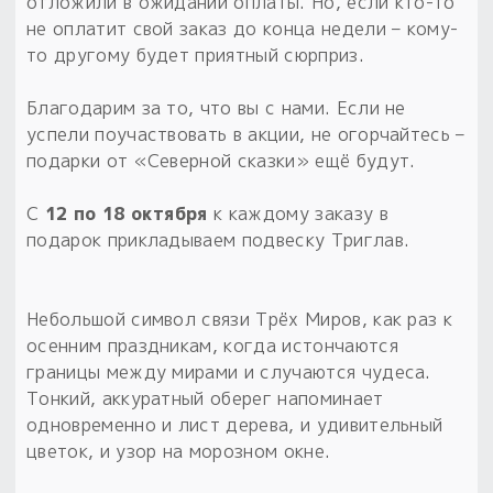
Обереги для дома и машины
отложили в ожидании оплаты. Но, если кто-то
Об авторе и издательстве
Предметы
не оплатит свой заказ до конца недели – кому-
Гадание он-лайн
Обрядовые предметы
то другому будет приятный сюрприз.
Наборы для книг
Магические наборы
Расходные материалы
Приложение для гадания
Благодарим за то, что вы с нами. Если не
Электронные книги
Для алтаря
Готовые заговоры и обряды
30 вариантов раскладов по системе Рез Рода:
успели поучаствовать в акции, не огорчайтесь –
Сундучок
Новые книги
подарки от «Северной сказки» ещё будут.
Расходные материалы
в лавке!
С
12 по 18 октября
к каждому заказу в
С чего начать?
подарок прикладываем подвеску Триглав.
«Резы Рода. Нежиты» и «Резы
Рода.Духи-Хозяева» с колодами
Небольшой символ связи Трёх Миров, как раз к
толковники со значениями, раскладами,
осенним праздникам, когда истончаются
толкованиями колод
границы между мирами и случаются чудеса.
Тонкий, аккуратный оберег напоминает
Узнать
одновременно и лист дерева, и удивительный
цветок, и узор на морозном окне.