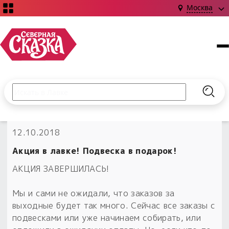
Москва
Поиск по сайту
Введите текст и нажмите кнопку «Найти», чтобы выполни
Найт
НОВИНКИ!
12.10.2018
Сказки
Книги
С чего начать?
Акция в лавке! Подвеска в подарок!
Издания о Славянской культуре и ведовстве
Гадание
Новинки ›
АКЦИЯ ЗАВЕРШИЛАСЬ!
Материалы
Коллекции
Магия
Готовые заговоры
Наборы для курсов и книг
Мы и сами не ожидали, что заказов за
Для алтаря
выходные будет так много. Сейчас все заказы с
Библиография
Для чего:
Обереги славян нательные
подвесками или уже начинаем собирать, или
Расходные материалы