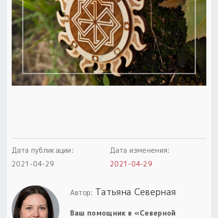
Пыльный сундучок
большое обновление
Товары со скидкой
Новинки
Товары недели
Безоплатная доставка
на заказ от 4 тыс. руб. со скидкой
Оберег в подарок
Дата публикации:
Дата изменения:
к заказу от 3 тыс. руб.
2021-04-29
2021-04-29
Татьяна Северная
Автор:
Ваш помощник в «Северной