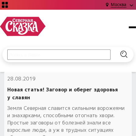
Москва
Поиск по сайту
Введите текст и нажмите кнопку «Найти», чтобы выполни
Найт
НОВИНКИ!
28.08.2019
Сказки
Книги
С чего начать?
Новая статья! Заговор и оберег здоровья
Издания о Славянской культуре и ведовстве
Гадание
Новинки ›
у славян
Материалы
Коллекции
Земля Северная славится сильными ворожеями
Магия
Готовые заговоры
Наборы для курсов и книг
и знахарками, способными отогнать хвори.
Для алтаря
Простые заговоры от болезней знали все
Библиография
Для чего:
Обереги славян нательные
взрослые люди, а уж в трудных ситуациях
Расходные материалы