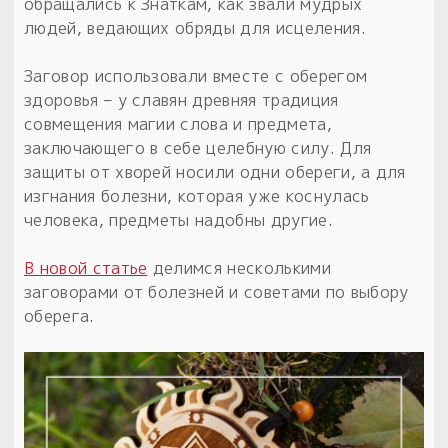
Обереги для дома и машины
обращались к Знаткам, как звали мудрых
Об авторе и издательстве
Предметы
людей, ведающих обряды для исцеления.
Гадание он-лайн
Обрядовые предметы
Наборы для книг
Магические наборы
Расходные материалы
Заговор использовали вместе с оберегом
Приложение для гадания
здоровья – у славян древняя традиция
Электронные книги
Для алтаря
Готовые заговоры и обряды
30 вариантов раскладов по системе Рез Рода:
совмещения магии слова и предмета,
Сундучок
Новые книги
заключающего в себе целебную силу. Для
Расходные материалы
защиты от хворей носили одни обереги, а для
в лавке!
изгнания болезни, которая уже коснулась
С чего начать?
человека, предметы надобны другие.
«Резы Рода. Нежиты» и «Резы
В новой статье
делимся несколькими
Рода.Духи-Хозяева» с колодами
заговорами от болезней и советами по выбору
толковники со значениями, раскладами,
оберега.
толкованиями колод
Узнать