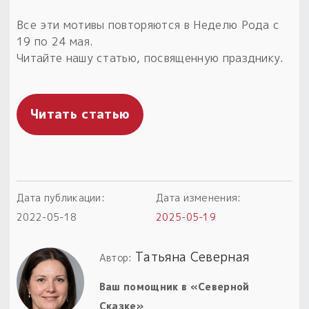
Пыльный сундучок
Все эти мотивы повторяются в Неделю Рода с
большое обновление
19 по 24 мая.
Товары со скидкой
Читайте нашу статью, посвященную празднику.
Новинки
Читать статью
Товары недели
Безоплатная доставка
на заказ от 4 тыс. руб. со скидкой
Дата публикации:
Дата изменения:
Оберег в подарок
2022-05-18
2025-05-19
к заказу от 3 тыс. руб.
Татьяна Северная
Автор:
Ваш помощник в «Северной
Сказке»