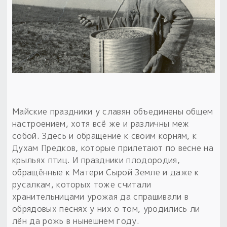
Обереги для дома и машины
Об авторе и издательстве
Предметы
Гадание он-лайн
Обрядовые предметы
Наборы для книг
Магические наборы
Расходные материалы
Приложение для гадания
Электронные книги
Для алтаря
Готовые заговоры и обряды
30 вариантов раскладов по системе Рез Рода:
Сундучок
Новые книги
Расходные материалы
в лавке!
С чего начать?
Майские праздники у славян объединены общем
настроением, хотя всё же и различны меж
«Резы Рода. Нежиты» и «Резы
собой. Здесь и обращение к своим корням, к
Рода.Духи-Хозяева» с колодами
Духам Предков, которые прилетают по весне на
толковники со значениями, раскладами,
крыльях птиц. И праздники плодородия,
толкованиями колод
обращённые к Матери Сырой Земле и даже к
русалкам, которых тоже считали
Узнать
хранительницами урожая да спрашивали в
обрядовых песнях у них о том, уродились ли
лён да рожь в нынешнем году.