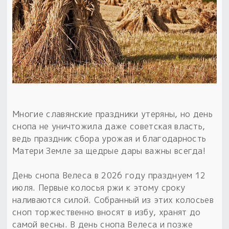
Обереги для дома и машины
Об авторе и издательстве
Предметы
Гадание он-лайн
Обрядовые предметы
Наборы для книг
Магические наборы
Расходные материалы
Приложение для гадания
Электронные книги
Для алтаря
Готовые заговоры и обряды
30 вариантов раскладов по системе Рез Рода:
Сундучок
Новые книги
Расходные материалы
в лавке!
С чего начать?
Многие славянские праздники утеряны, но день
снопа не уничтожила даже советская власть,
«Резы Рода. Нежиты» и «Резы
ведь праздник сбора урожая и благодарность
Рода.Духи-Хозяева» с колодами
Матери Земле за щедрые дары важны всегда!
толковники со значениями, раскладами,
толкованиями колод
День снопа Велеса в 2026 году празднуем 12
июля. Первые колосья ржи к этому сроку
Узнать
наливаются силой. Собранный из этих колосьев
сноп торжественно вносят в избу, хранят до
самой весны. В день снопа Велеса и позже