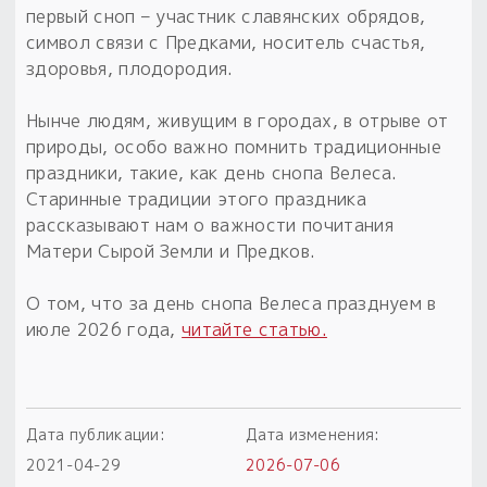
первый сноп – участник славянских обрядов,
Пыльный сундучок
символ связи с Предками, носитель счастья,
большое обновление
здоровья, плодородия.
Товары со скидкой
Нынче людям, живущим в городах, в отрыве от
Новинки
природы, особо важно помнить традиционные
праздники, такие, как день снопа Велеса.
Товары недели
Старинные традиции этого праздника
рассказывают нам о важности почитания
Безоплатная доставка
Матери Сырой Земли и Предков.
на заказ от 4 тыс. руб. со скидкой
О том, что за день снопа Велеса празднуем в
Оберег в подарок
июле 2026 года,
читайте статью.
к заказу от 3 тыс. руб.
Дата публикации:
Дата изменения:
2021-04-29
2026-07-06