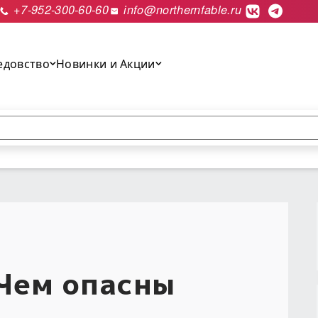
+7-952-300-60-60
info@northernfable.ru
едовство
Новинки и Акции
выполнить поиск.
 Чем опасны