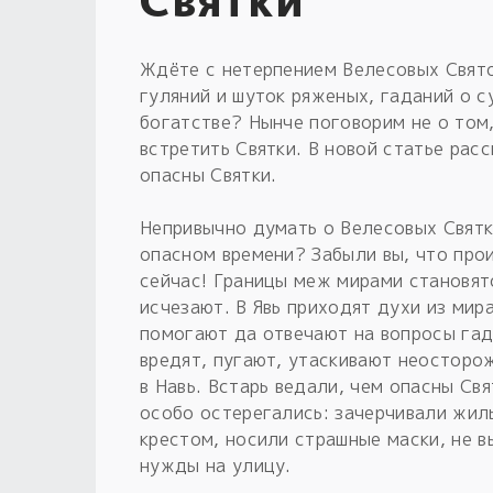
Ждёте с нетерпением Велесовых Свято
гуляний и шуток ряженых, гаданий о 
богатстве? Нынче поговорим не о том,
встретить Святки. В новой статье рас
опасны Святки.
Непривычно думать о Велесовых Святк
опасном времени? Забыли вы, что про
сейчас! Границы меж мирами становят
исчезают. В Явь приходят духи из мир
помогают да отвечают на вопросы га
вредят, пугают, утаскивают неосторо
в Навь. Встарь ведали, чем опасны Свя
особо остерегались: зачерчивали жил
крестом, носили страшные маски, не в
нужды на улицу.