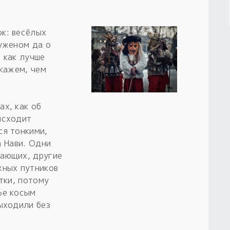
к: весёлых
суженом да о
 как лучше
скажем, чем
ах, как об
исходит
ся тонкими,
а Нави. Одни
дающих, другие
жных путников
тки, потому
ье косым
ыходили без