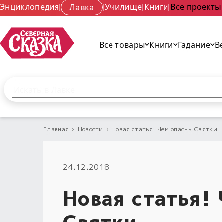
Энциклопедия
|
Лавка
|
Училище
|
Книги
|
Все проекты
Все товары
Книги
Гадание
В
Поиск по сайту
Введите текст и нажмите кнопку «Найти», чтобы 
Главная
›
Новости
›
Новая статья! Чем опасны Святки
24.12.2018
Новая статья!
Святки