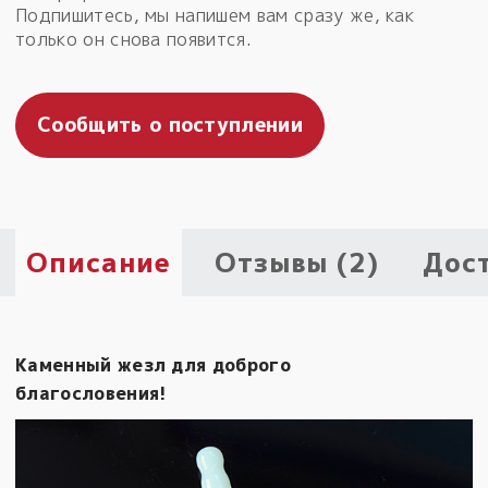
Подпишитесь, мы напишем вам сразу же, как
Пыльный сундучок
только он снова появится.
большое обновление
Товары со скидкой
Сообщить о поступлении
Новинки
Товары недели
Безоплатная доставка
Описание
Отзывы (2)
Дос
на заказ от 4 тыс. руб. со скидкой
Оберег в подарок
к заказу от 3 тыс. руб.
Каменный жезл для доброго
благословения!