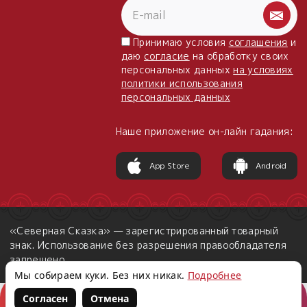
Принимаю условия
соглашения
и
даю
согласие
на обработку своих
персональных данных
на условиях
политики использования
персональных данных
Наше приложение он-лайн гадания:
App Store
Android
«Северная Сказка» — зарегистрированный товарный
знак. Использование без разрешения правообладателя
запрещено.
Мы собираем куки. Без них никак.
Подробнее
Согласен
Отмена