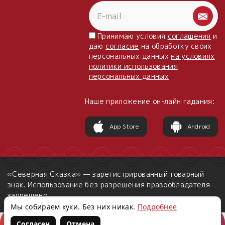
Принимаю условия
соглашения
и
даю
согласие
на обработку своих
персональных данных
на условиях
политики использования
персональных данных
Наше приложение он-лайн гадания:
App Store
Android
«Северная Сказка» — зарегистрированный товарный
знак. Использование без разрешения правообладателя
запрещено.
Мы собираем куки. Без них никак.
Подробнее
Согласен
Отмена