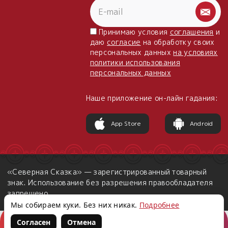
Принимаю условия
соглашения
и
даю
согласие
на обработку своих
персональных данных
на условиях
политики использования
персональных данных
Наше приложение он-лайн гадания:
App Store
Android
«Северная Сказка» — зарегистрированный товарный
знак. Использование без разрешения правообладателя
запрещено.
Мы собираем куки. Без них никак.
Подробнее
Согласен
Отмена