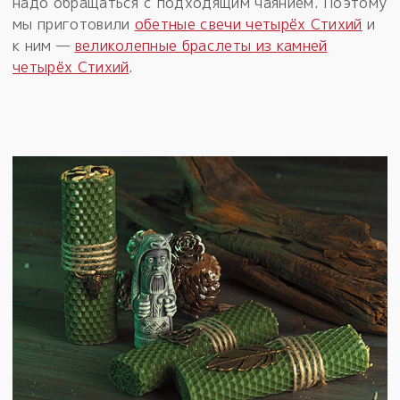
надо обращаться с подходящим чаянием. Поэтому
мы приготовили
обетные свечи четырёх Стихий
и
к ним —
великолепные браслеты из камней
четырёх Стихий
.