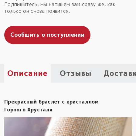
Подпишитесь, мы напишем вам сразу же, как
Пыльный сундучок
только он снова появится.
большое обновление
Товары со скидкой
Сообщить о поступлении
Новинки
Товары недели
Безоплатная доставка
Описание
Отзывы
Достав
на заказ от 4 тыс. руб. со скидкой
Оберег в подарок
к заказу от 3 тыс. руб.
Прекрасный браслет с кристаллом
Горного Хрусталя