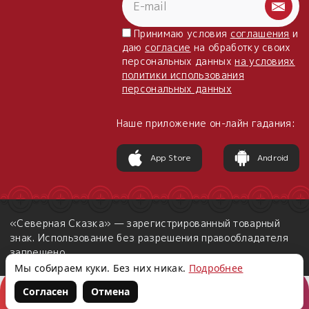
Принимаю условия
соглашения
и
даю
согласие
на обработку своих
персональных данных
на условиях
политики использования
персональных данных
Наше приложение он-лайн гадания:
App Store
Android
«Северная Сказка» — зарегистрированный товарный
знак. Использование без разрешения правообладателя
запрещено.
Мы собираем куки. Без них никак.
Подробнее
Согласен
Отмена
Корзина
Войти
Написать нам