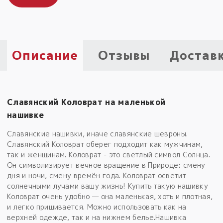
Пыльный сундучок
большое обновление
Товары со скидкой
Описание
Отзывы
Достав
Новинки
Товары недели
Славянский Коловрат на маленькой
Безоплатная доставка
нашивке
на заказ от 4 тыс. руб. со скидкой
Славянские нашивки, иначе славянские шевроны.
Славянский Коловрат оберег подходит как мужчинам,
Оберег в подарок
так и женщинам. Коловрат - это светлый символ Солнца.
к заказу от 3 тыс. руб.
Он символизирует вечное вращение в Природе: смену
дня и ночи, смену времён года. Коловрат осветит
солнечными лучами вашу жизнь! Купить такую нашивку
Коловрат очень удобно — она маленькая, хоть и плотная,
и легко пришивается. Можно использовать как на
верхней одежде, так и на нижнем белье.Нашивка