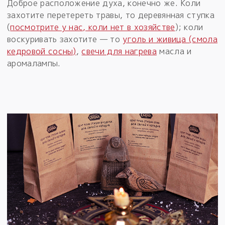
Доброе расположение духа, конечно же. Коли
захотите перетереть травы, то деревянная ступка
(
посмотрите у нас, коли нет в хозяйстве
); коли
воскуривать захотите — то
уголь и живица (смола
кедровой сосны)
,
свечи для нагрева
масла и
аромалампы.