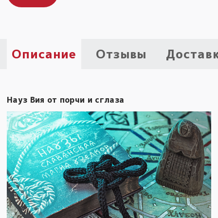
Пыльный сундучок
большое обновление
Товары со скидкой
Описание
Отзывы
Достав
Новинки
Товары недели
Науз Вия от порчи и сглаза
Безоплатная доставка
на заказ от 4 тыс. руб. со скидкой
Оберег в подарок
к заказу от 3 тыс. руб.