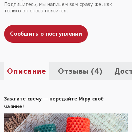
Подпишитесь, мы напишем вам сразу же, как
Пыльный сундучок
только он снова появится.
большое обновление
Товары со скидкой
Сообщить о поступлении
Новинки
Товары недели
Безоплатная доставка
Описание
Отзывы (4)
Дос
на заказ от 4 тыс. руб. со скидкой
Оберег в подарок
к заказу от 3 тыс. руб.
Зажгите свечу — передайте Мiру своё
чаяние!