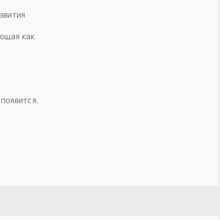
звития
ющая как
 появится.