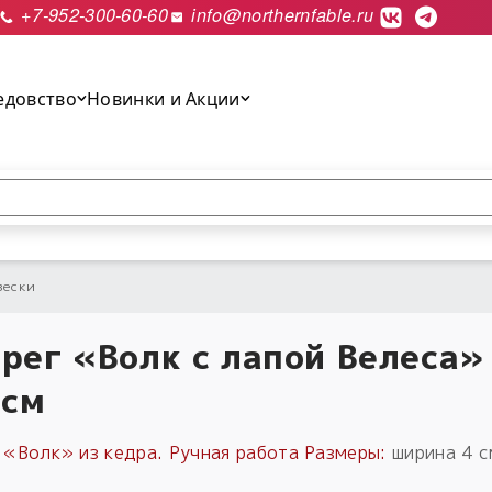
+7-952-300-60-60
info@northernfable.ru
едовство
Новинки и Акции
выполнить поиск.
вески
рег «Волк с лапой Велеса»
 см
 «Волк» из кедра. Ручная работа
Размеры:
ширина 4 с