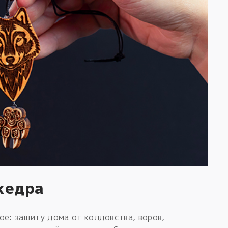
кедра
ое: защиту дома от колдовства, воров,