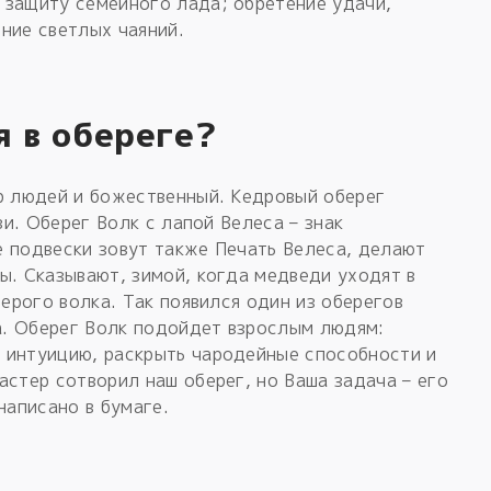
 защиту семейного лада; обретение удачи,
ние светлых чаяний.
я в обереге?
р людей и божественный. Кедровый оберег
ви. Оберег Волк с лапой Велеса – знак
е подвески зовут также Печать Велеса, делают
ы. Сказывают, зимой, когда медведи уходят в
серого волка. Так появился один из оберегов
ва. Оберег Волк подойдет взрослым людям:
 интуицию, раскрыть чародейные способности и
астер сотворил наш оберег, но Ваша задача – его
написано в бумаге.