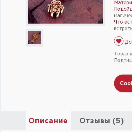
Матери
Подойд
магиче
Что ест
встрет
Товар 
Подпиш
Соо
Описание
Отзывы (5)