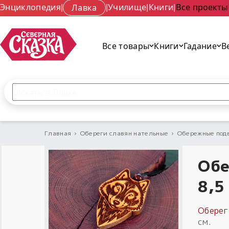
Энциклопедия
|
Лавка
|
Училище
|
Книги
|
Все проекты
Все товары
Книги
Гадание
В
Поиск по сайту
Введите текст и нажмите кнопку «Найти», чтобы 
Главная
›
Обереги славян нательные
›
Обережные под
Обе
8,5
Оберег
см.