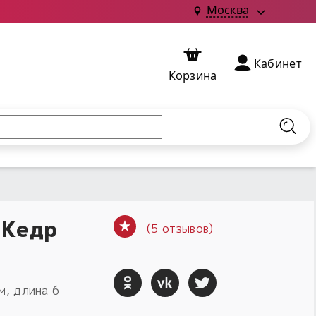
Москва
Кабинет
Корзина
Найт
 Кедр
(5 отзывов)
м, длина 6