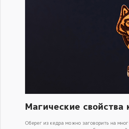
Магические свойства 
Оберег из кедра можно заговорить на мног