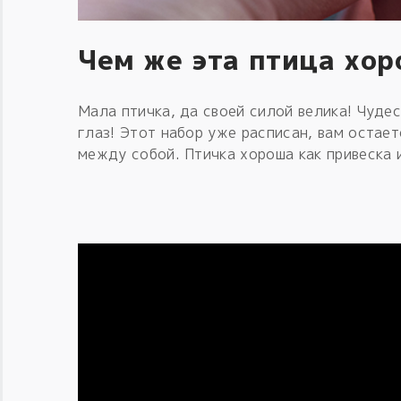
Чем же эта птица хо
Мала птичка, да своей силой велика! Чуде
глаз! Этот набор уже расписан, вам остает
между собой. Птичка хороша как привеска и