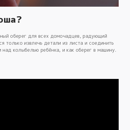
роша?
сный оберег для всех домочадцев, радующий
ся только извлечь детали из листа и соединить
 над колыбелью ребёнка, и как оберег в машину.