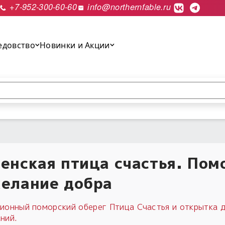
+7-952-300-60-60
info@northernfable.ru
едовство
Новинки и Акции
выполнить поиск.
енская птица счастья. Пом
елание добра
ионный поморский оберег Птица Счастья и открытка 
ний.