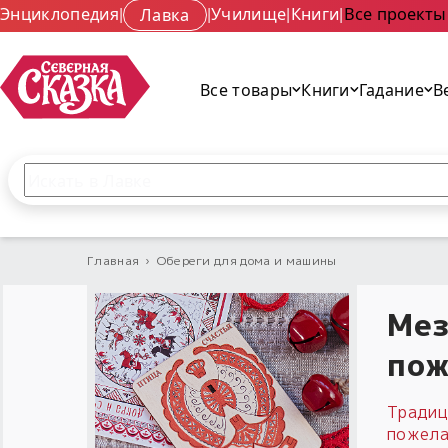
Энциклопедия
|
Лавка
|
Училище
|
Книги
|
Все проекты
Все товары
Книги
Гадание
В
Поиск по сайту
Введите текст и нажмите кнопку «Найти», чтобы 
Главная
›
Обереги для дома и машины
Мез
пож
Традиц
пожела