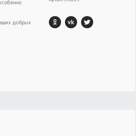
 особенно
ваших добрых