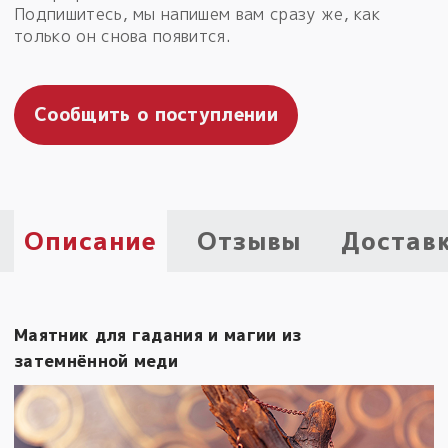
Подпишитесь, мы напишем вам сразу же, как
Пыльный сундучок
только он снова появится.
большое обновление
Товары со скидкой
Сообщить о поступлении
Новинки
Товары недели
Безоплатная доставка
Описание
Отзывы
Достав
на заказ от 4 тыс. руб. со скидкой
Оберег в подарок
к заказу от 3 тыс. руб.
Маятник для гадания и магии из
затемнённой меди