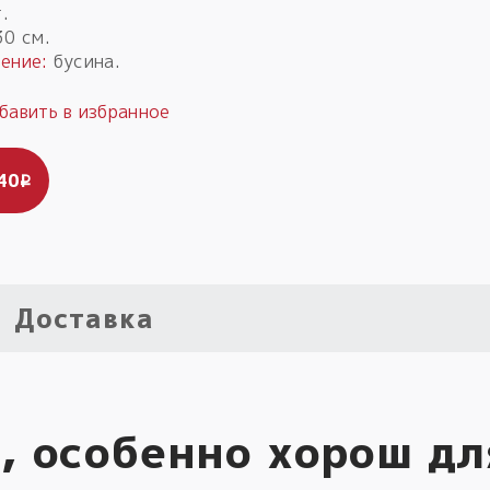
.
0 см.
ение:
бусина.
40
i
Доставка
, особенно хорош дл