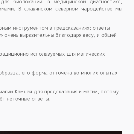
для биолокации: в медицинской диагностике,
ммами. В славянском северном чародействе мы
ерным инструментом в предсказаниях: ответы
 очень выразительны благодаря весу, и общей
традиционно используемых для магических
образца, его форма отточена во многих опытах
магии Камней для предсказания и магии, потому
аёт неточные ответы.