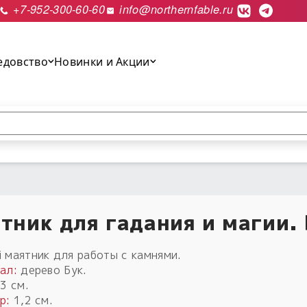
+7-952-300-60-60
info@northernfable.ru
едовство
Новинки и Акции
выполнить поиск.
тник для гадания и магии.
 маятник для работы с камнями.
ал:
дерево Бук.
3 см.
р:
1,2 см.