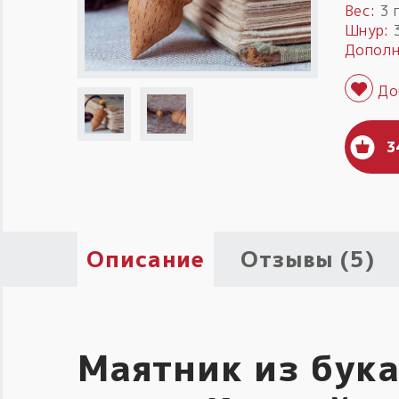
Вес:
3 г
Шнур:
3
Дополн
3
Описание
Отзывы (5)
Маятник из бука