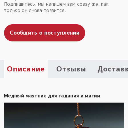
Подпишитесь, мы напишем вам сразу же, как
Пыльный сундучок
только он снова появится.
большое обновление
Товары со скидкой
Сообщить о поступлении
Новинки
Товары недели
Безоплатная доставка
Описание
Отзывы
Достав
на заказ от 4 тыс. руб. со скидкой
Оберег в подарок
к заказу от 3 тыс. руб.
Медный маятник для гадания и магии