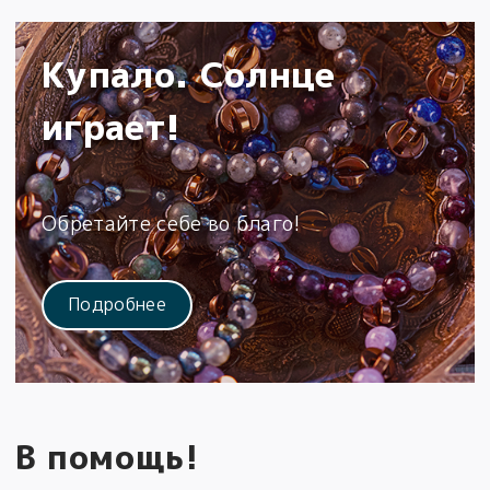
Купало. Солнце
играет!
Обретайте себе во благо!
Подробнее
В помощь!