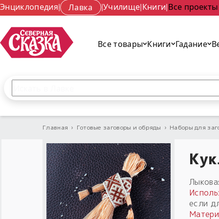
Энциклопедия
|
Лавка
|
Училище
|
Книги
|
Все проекты
Все товары
Книги
Гадание
В
Поиск по сайту
Введите текст и нажмите кнопку «Найти», чтобы 
Главная
›
Готовые заговоры и обряды
›
Наборы для заг
Кук
Лыкова
Исполь
если д
Матери