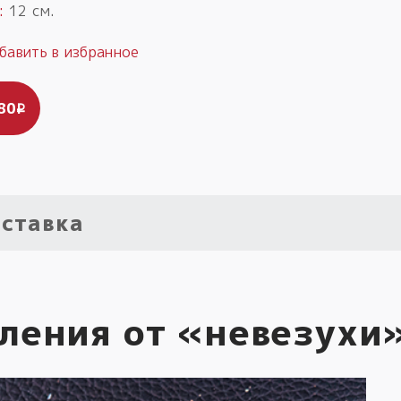
:
12 см.
80
i
ставка
ления от «невезухи»