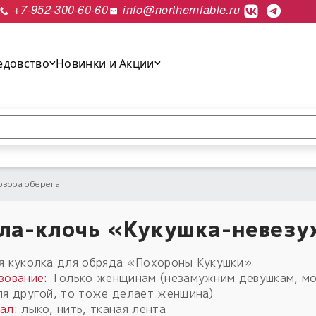
+7-952-300-60-60
info@northernfable.ru
едовство
Новинки и Акции
выполнить поиск.
овора оберега
ла-клочь «Кукушка-невезу
я куколка для обряда «Похороны Кукушки»
зование:
Только женщинам (незамужним девушкам, м
ля другой, то тоже делает женщина)
ал:
лыко, нить, тканая лента