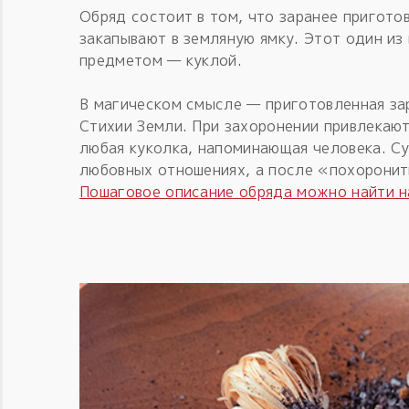
Обряд состоит в том, что заранее пригот
закапывают в земляную ямку. Этот один из
предметом — куклой.
В магическом смысле — приготовленная за
Стихии Земли. При захоронении привлекаю
любая куколка, напоминающая человека. Сут
любовных отношениях, а после «похоронить
Пошаговое описание обряда можно найти н