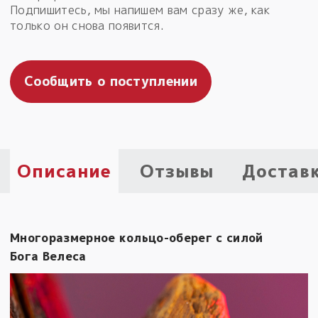
Подпишитесь, мы напишем вам сразу же, как
Пыльный сундучок
только он снова появится.
большое обновление
Товары со скидкой
Сообщить о поступлении
Новинки
Товары недели
Безоплатная доставка
Описание
Отзывы
Достав
на заказ от 4 тыс. руб. со скидкой
Оберег в подарок
к заказу от 3 тыс. руб.
Многоразмерное кольцо-оберег с силой
Бога Велеса