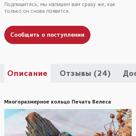
Подпишитесь, мы напишем вам сразу же, как
Пыльный сундучок
только он снова появится.
большое обновление
Товары со скидкой
Сообщить о поступлении
Новинки
Товары недели
Безоплатная доставка
Описание
Отзывы (24)
До
на заказ от 4 тыс. руб. со скидкой
Оберег в подарок
к заказу от 3 тыс. руб.
Многоразмерное кольцо Печать Велеса