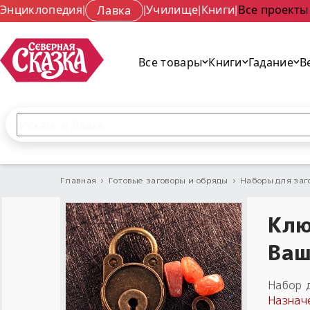
Энциклопедия
|
Лавка
|
Училище
|
Книги
|
Все проекты
Все товары
Книги
Гадание
В
Поиск по сайту
Введите текст и нажмите кнопку «Найти», чтобы 
Главная
›
Готовые заговоры и обряды
›
Наборы для заг
Клю
Ваш
Набор 
Назнач