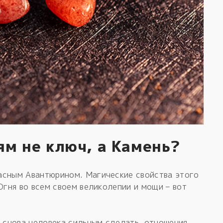
ям не ключ, а Камень?
асным Авантюрином. Магические свойства этого
Огня во всем своем великолепии и мощи – вот
, снова человека сильным сделать, отношения