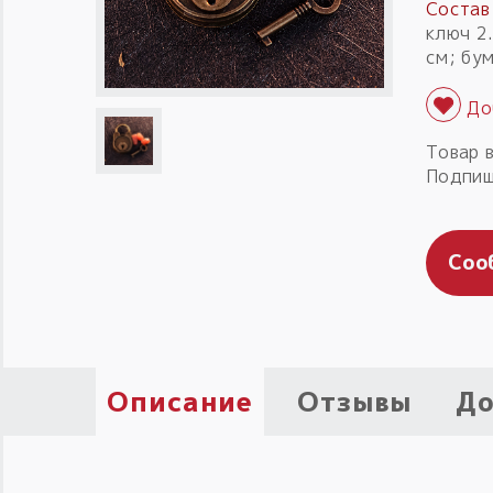
Состав
ключ 2
см; бу
Товар 
Подпиш
Соо
Описание
Отзывы
До