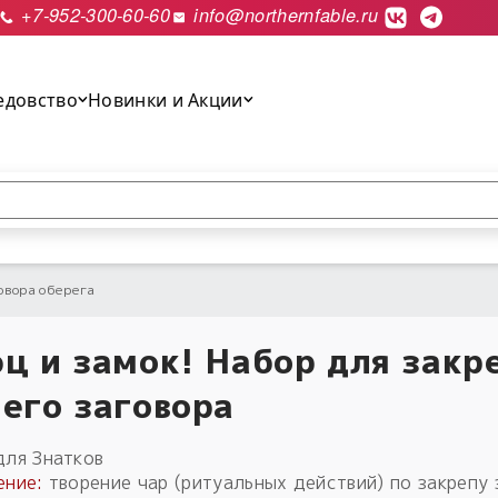
+7-952-300-60-60
info@northernfable.ru
едовство
Новинки и Акции
выполнить поиск.
овора оберега
ц и замок! Набор для закр
его заговора
для Знатков
ение:
творение чар (ритуальных действий) по закрепу 