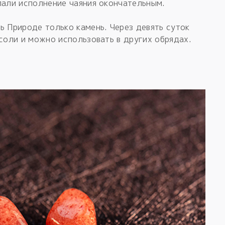
лали исполнение чаяния окончательным.
ь Природе только камень. Через девять суток
 соли и можно использовать в других обрядах.