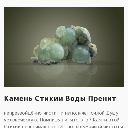
Камень Стихии Воды Пренит
непревзойдённо чистит и наполняет силой Душу
человеческую. Помнишь ли, что это? Камни этой
Стихии перенимают свойство задумчивой чистоты