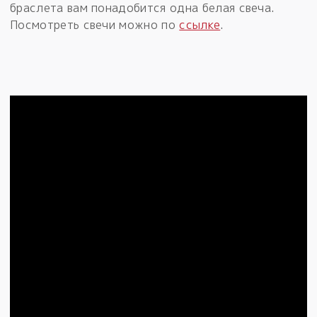
браслета вам понадобится одна белая свеча.
Посмотреть свечи можно по
ссылке
.