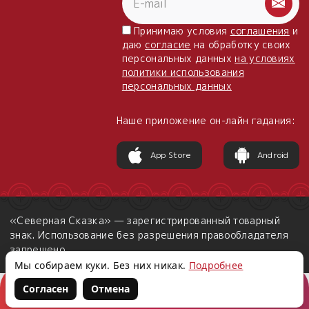
Принимаю условия
соглашения
и
даю
согласие
на обработку своих
персональных данных
на условиях
политики использования
персональных данных
Наше приложение он-лайн гадания:
App Store
Android
«Северная Сказка» — зарегистрированный товарный
знак. Использование без разрешения правообладателя
запрещено.
Мы собираем куки. Без них никак.
Подробнее
Согласен
Отмена
Корзина
Войти
Написать нам