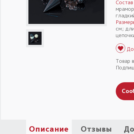
Состав
мрамор
гладки
Размер
см; дл
цепочк
Товар 
Подпиш
Соо
Описание
Отзывы
До