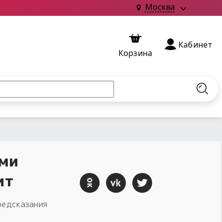
Москва
Кабинет
Корзина
Найт
ами
ит
редсказания