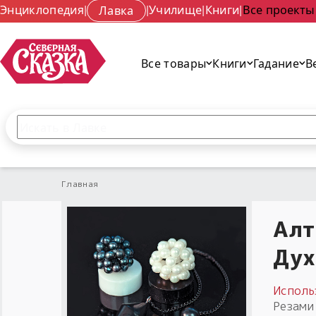
Энциклопедия
|
Лавка
|
Училище
|
Книги
|
Все проекты
Все товары
Книги
Гадание
В
Поиск по сайту
Введите текст и нажмите кнопку «Найти», чтобы 
Главная
Алт
Дух
Исполь
Резами