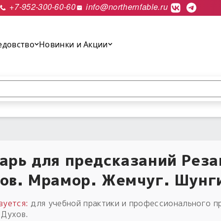
+7-952-300-60-60
info@northernfable.ru
едовство
Новинки и Акции
выполнить поиск.
арь для предсказаний Рез
ов. Мрамор. Жемчуг. Шунг
зуется:
для учебной практики и профессионального п
 Духов.