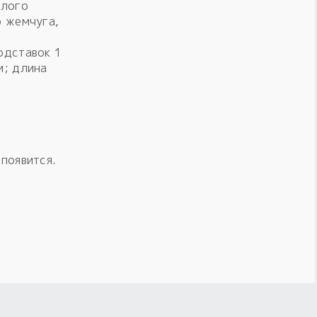
елого
о жемчуга,
одставок 1
м; длина
 появится.