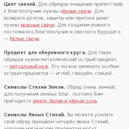
Цвет свечей.
Для обрядов очищения препятствий
к благополучию нужны
чёрные свечи
. Для
возврата долгов, защиты или притока денег
нужны
красные свечи
. Для создания ровного
постоянного благополучия и светлого будущего
—
белые свечи
.
Предмет для обережного круга.
Для таких
обрядов нужен металлический острый предмет
—
ритуальный нож
. Его можно заменить особым
острым предметов — иглой, гвоздём, спицей.
Символы Стихии Земли.
Обряд очень земной,
для получения земных благ, поэтому Вам
пригодится
земля, белая и чёрная соль
.
Символы Явных Стихий.
Вы можете усилить
свой обряд призывом четырёх явных Стихий,
хорошим магическим предметом могут