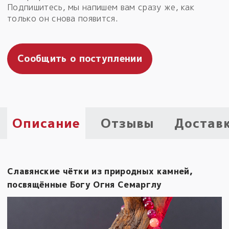
Подпишитесь, мы напишем вам сразу же, как
Пыльный сундучок
только он снова появится.
большое обновление
Товары со скидкой
Сообщить о поступлении
Новинки
Товары недели
Безоплатная доставка
Описание
Отзывы
Достав
на заказ от 4 тыс. руб. со скидкой
Оберег в подарок
к заказу от 3 тыс. руб.
Славянские чётки из природных камней,
посвящённые Богу Огня Семарглу