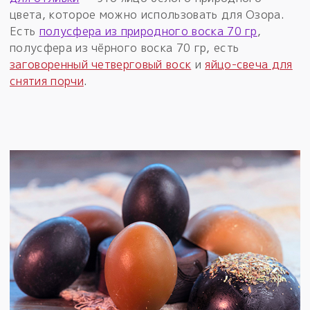
цвета, которое можно использовать для Озора.
Есть
полусфера из природного воска 70 гр
,
полусфера из чёрного воска 70 гр, есть
заговоренный четверговый воск
и
яйцо-свеча для
снятия порчи
.