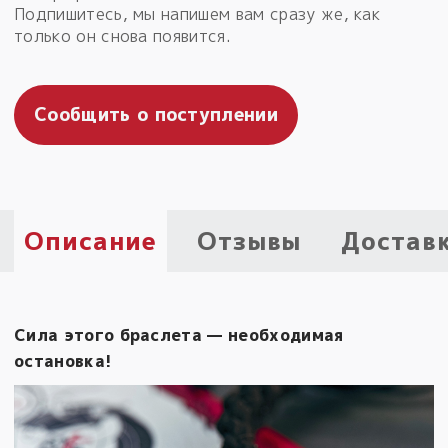
Подпишитесь, мы напишем вам сразу же, как
Пыльный сундучок
только он снова появится.
большое обновление
Товары со скидкой
Сообщить о поступлении
Новинки
Товары недели
Безоплатная доставка
Описание
Отзывы
Достав
на заказ от 4 тыс. руб. со скидкой
Оберег в подарок
к заказу от 3 тыс. руб.
Сила этого браслета — необходимая
остановка!