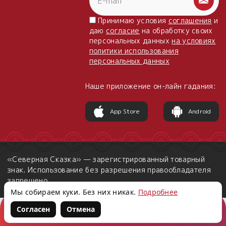
Принимаю условия
соглашения
и
даю
согласие
на обработку своих
персональных данных
на условиях
политики использования
персональных данных
Наше приложение он-лайн гадания:
App Store
Android
«Северная Сказка» — зарегистрированный товарный
знак. Использование без разрешения правообладателя
запрещено.
Мы собираем куки. Без них никак.
Подробнее
Согласен
Отмена
Корзина
Войти
Написать нам