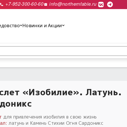
+7-952-300-60-60
info@northernfable.ru
едовство
Новинки и Акции
выполнить поиск.
слет «Изобилие». Латунь.
доникс
т
для привлечения изобилия в свою жизнь
ал:
латунь и Камень Стихии Огня Сардоникс