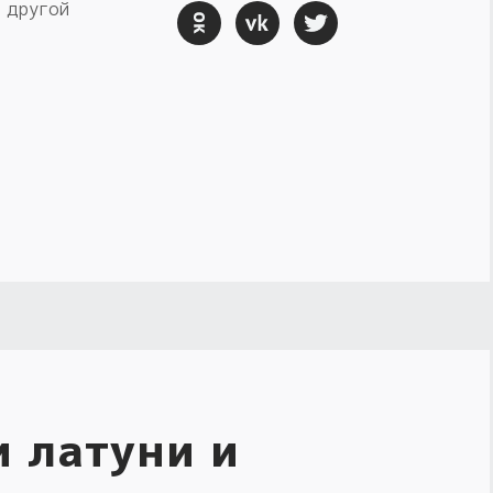
 другой
и латуни и