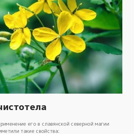
чистотела
рименение его в славянской северной магии
иметили такие свойства: