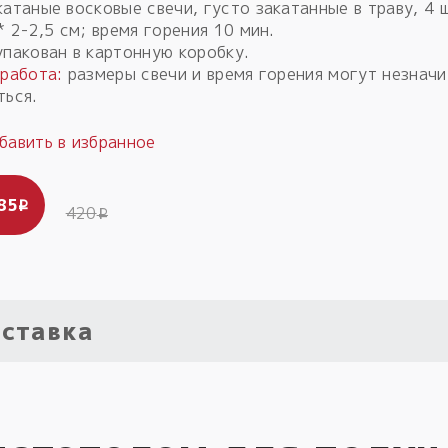
атаные восковые свечи, густо закатанные в траву, 4 
* 2-2,5 см; время горения 10 мин.
упакован в картонную коробку.
 работа:
размеры свечи и время горения могут незнач
ться.
85
i
420
i
ставка