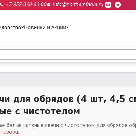
+7-952-300-60-60
info@northernfable.ru
едовство
Новинки и Акции
выполнить поиск.
чи для обрядов (4 шт, 4,5 с
ые с чистотелом
ые белые катаные свечи с чистотелом для обрядов об
 набора: