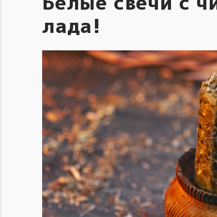
Белые свечи с ч
лада!