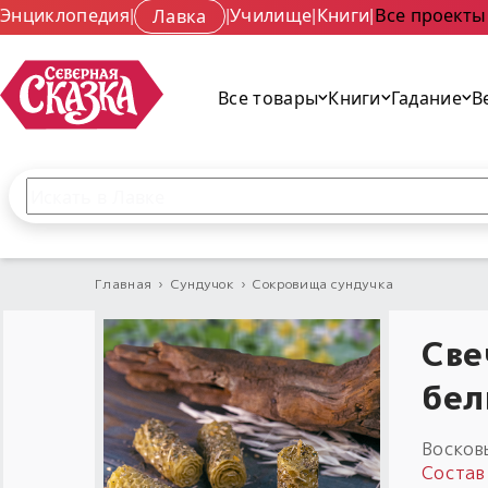
Энциклопедия
|
Лавка
|
Училище
|
Книги
|
Все проекты
Все товары
Книги
Гадание
В
Поиск по сайту
Введите текст и нажмите кнопку «Найти», чтобы 
Главная
›
Сундучок
›
Сокровища сундучка
Све
бел
Восков
Состав