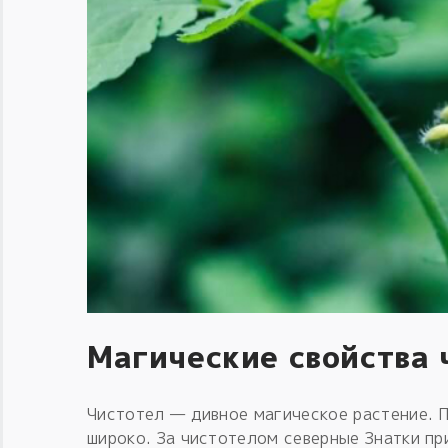
Магические свойства 
Чистотел — дивное магическое растение. П
широко. За чистотелом северные Знатки пр