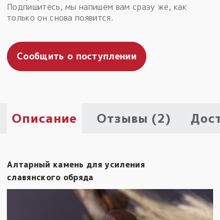
Подпишитесь, мы напишем вам сразу же, как
Пыльный сундучок
только он снова появится.
большое обновление
Товары со скидкой
Сообщить о поступлении
Новинки
Товары недели
Безоплатная доставка
Описание
Отзывы (2)
Дос
на заказ от 4 тыс. руб. со скидкой
Оберег в подарок
к заказу от 3 тыс. руб.
Алтарный камень для усиления
славянского обряда